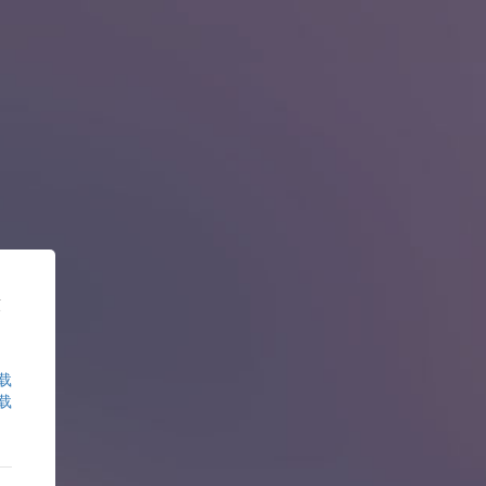
核
载
载